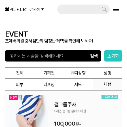
강서점
EVENT
포에버의원 강서점만의 엄청난 혜택을 확인해 보세요!
초기화
전체
기획전
쁘띠성형
성형
체형
피부
리프팅
제모
~ 2026-08-31
NEW
걸그룹주사
S라인 걸그룹 몸매의 비결
100,000
원~