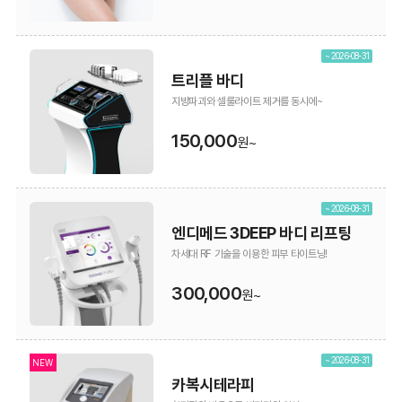
~ 2026-08-31
트리플 바디
지방파괴와 셀룰라이트 제거를 동시에~
150,000
원~
~ 2026-08-31
엔디메드 3DEEP 바디 리프팅
차세대 RF 기술을 이용한 피부 타이트닝!
300,000
원~
~ 2026-08-31
NEW
카복시테라피