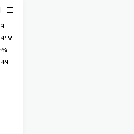
온다
로그인
회원가입
실리프팅
필러
울쎄라
마거상
써마지
보톡스
슈링크
리프팅
인모드 리프팅
피부
온다 리프팅
눈성형
레이저 리프팅