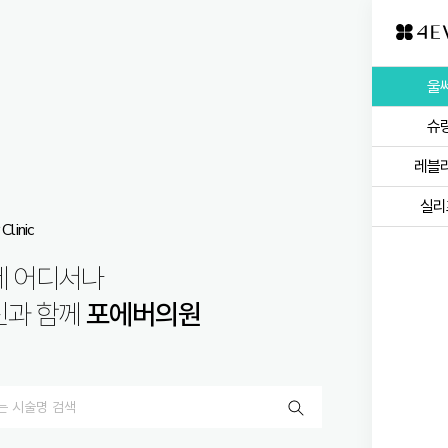
울
슈
레블
실리
Clinic
제 어디서나
신과 함께
포에버의원