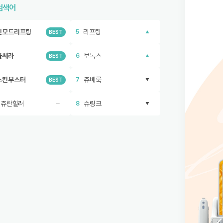
검색어
인모드리프팅
리프팅
5
BEST
울쎄라
보톡스
6
BEST
스킨부스터
쥬베룩
7
BEST
리쥬란힐러
슈링크
8