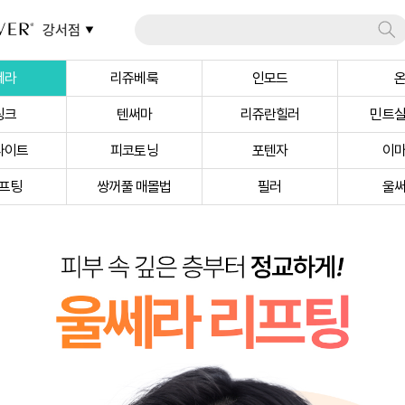
강서점
쎄라
리쥬베룩
인모드
링크
텐써마
리쥬란힐러
민트
라이트
피코토닝
포텐자
이
프팅
쌍꺼풀 매몰법
필러
울