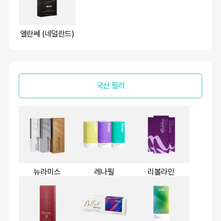
엘란쎄 (네덜란드)
국산 필러
뉴라미스
레나필
리볼라인