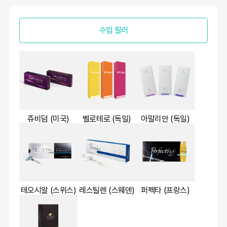
수입 필러
쥬비덤 (미국)
벨로테로 (독일)
아말리안 (독일)
테오시알 (스위스)
레스틸렌 (스웨덴)
퍼펙타 (프랑스)