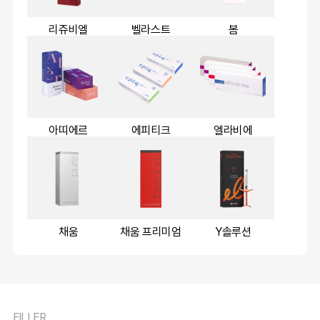
리쥬비엘
벨라스트
봄
아띠에르
에피티크
엘라비에
채움
채움 프리미엄
Y솔루션
FILLER