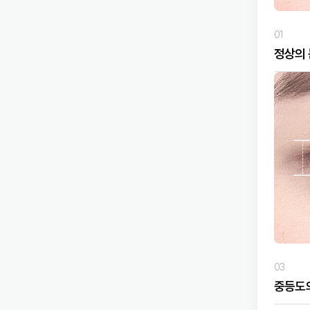
01
정상의
03
중등도