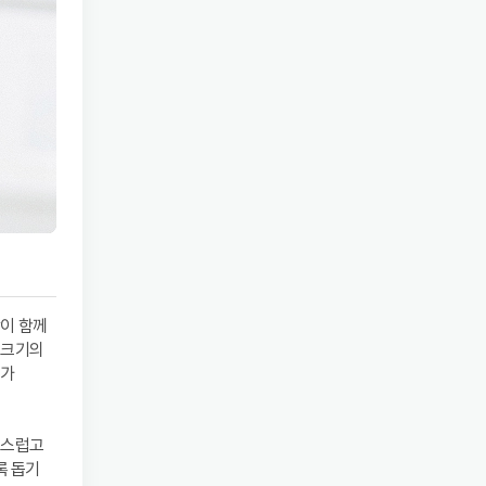
방이 함께
 크기의
제가
연스럽고
록 돕기