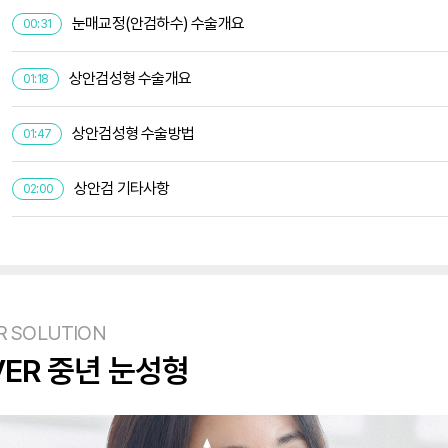
눈매교정(안검하수) 수술개요
00:31
상안검성형 수술개요
01:18
상안검성형 수술방법
01:47
상안검 기타사항
02:00
R SOLUTION
VER 중년 눈성형