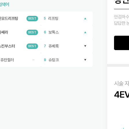
검색어
안검하수
인모드리프팅
리프팅
5
BEST
답답한 
울쎄라
보톡스
6
BEST
스킨부스터
쥬베룩
7
BEST
리쥬란힐러
슈링크
8
시술 
4E