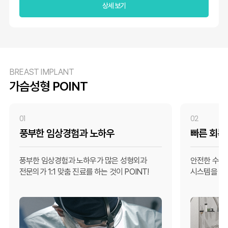
상세 보기
BREAST IMPLANT
가슴성형 POINT
01
02
풍부한 임상경험과 노하우
빠른 회복
풍부한 임상경험과 노하우가 많은 성형외과
안전한 수술,
전문의가 1:1 맞춤 진료를 하는 것이 POINT!
시스템을 보유